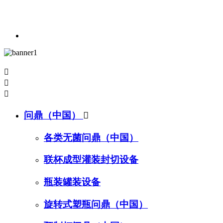



问鼎（中国）

各类无菌问鼎（中国）
联杯成型灌装封切设备
瓶装罐装设备
旋转式塑瓶问鼎（中国）