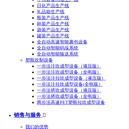
日化产品生产线
礼品箱生产线
瓶装产品生产线
杯装产品生产线
袋装产品生产线
罐装产品生产线
全自动高速智能裹包设备
全自动智能码垛系统
全自动智能输送系统
塑瓶吹制设备
一步法注吹成型设备（液压版）
一步法注吹成型设备（全电版）
一步法注拉吹成型设备（液压版）
一步法注拉吹成型设备(全电版）
一步法挤吹成型设备（液压版）
一步法挤吹成型设备（全电版）
两步法高速PET塑瓶拉吹成型设备
销售与服务

我们的优势