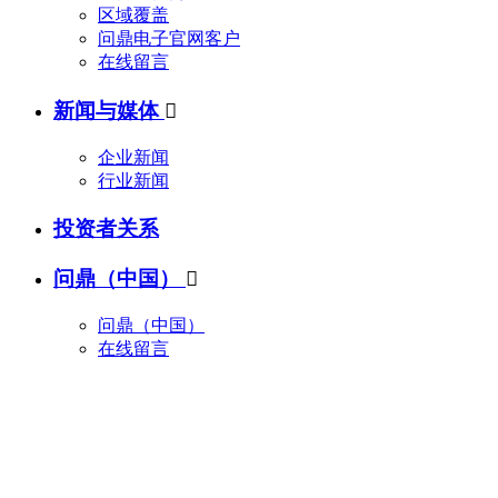
区域覆盖
问鼎电子官网客户
在线留言
新闻与媒体

企业新闻
行业新闻
投资者关系
问鼎（中国）

问鼎（中国）
在线留言